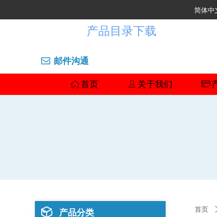
简体中
产品目录下载
邮件沟通
ꂘ
ꀇ
首页
ꄑ
关于我们
ꀔ
首页
ꁦ
产品分类