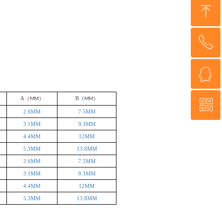
ꁸ
ꂅ
回到顶部
ꁗ
18933310265
A
（
）
B
（
）
MM
MM
ꀥ
QQ客服
2.6MM
7.5MM
3.1MM
9.3MM
微信二维码
4.4MM
12MM
5.3MM
13.8MM
2.6MM
7.5MM
3.1MM
9.3MM
4.4MM
12MM
5.3MM
13.8MM