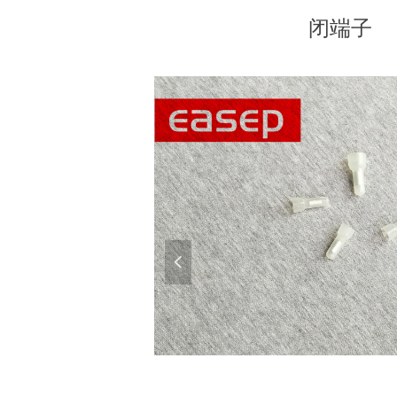
闭端子
넳