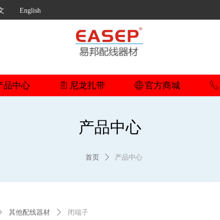
文
English
产品中心
ꁩ
尼龙扎带
ꄓ
官方商城
ꂅ
产品中心
首页
ꄲ
产品中心
ꄲ
其他配线器材
ꄲ
闭端子