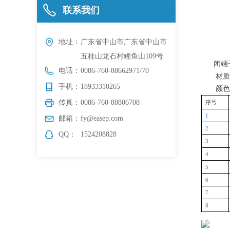
ꂅ
联系我们
地址：
广东省中山市广东省中山市
五桂山龙石村鲤鱼山109号
闭端
电话：
0086-760-88662971/70
材质
手机：
18933310265
颜色
传真：
0086-760-88806708
序号
1
邮箱：
fy@easep.com
2
QQ：
1524208828
3
4
5
6
7
8