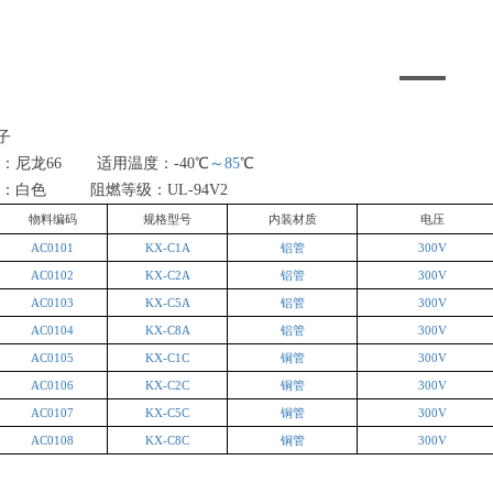
子
：尼龙
66
适用温度：
-40
℃
～
85
℃
：白色
阻燃等级：
UL-94V2
物料编码
规格型号
内装材质
电压
AC0101
KX-C1A
铝管
300V
AC0102
KX-C2A
铝管
300V
AC0103
KX-C5A
铝管
300V
AC0104
KX-C8A
铝管
300V
AC0105
KX-C1C
铜管
300V
AC0106
KX-C2C
铜管
300V
AC0107
KX-C5C
铜管
300V
AC0108
KX-C8C
铜管
300V