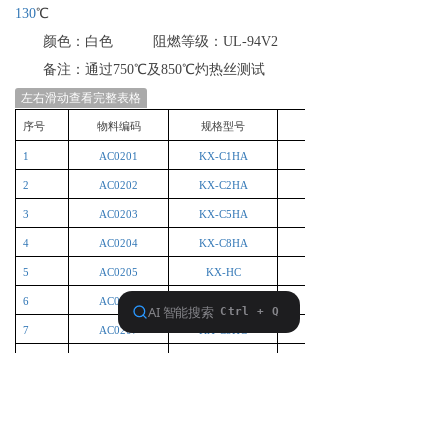
130
℃
颜色：白色
阻燃等级：
UL-94V2
备注：通过
750
℃
及
850
℃灼热丝测试
左右滑动查看完整表格
序号
物料编码
规格型号
内装材质
1
AC0201
KX-C1HA
2
AC0202
KX-C2HA
3
AC0203
KX-C5HA
4
AC0204
KX-C8HA
5
AC0205
KX-HC
6
AC0206
KX-C2HC
7
AC0207
KX-C5HC
8
AC0208
KX-C8HC
前一个：
定位片（双面胶+尼龙）