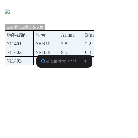
左右滑动查看完整表格
物料编码
型号
A(mm)
B(mm)
711401
SRB16
7.8
5.2
711402
SRB28
9.5
6.3
711403
SRB35
12.5
8.0
前一个：
扣式塞头
后一个：
扣式过线圈
联系我们